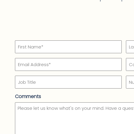
Name
(Required)
First
Las
Email
Co
Name*
Na
Na
(Required)
(Re
Job
Nu
Title
of
Em
Comments