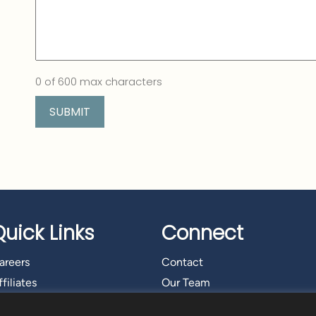
0 of 600 max characters
Quick Links
Connect
areers
Contact
filiates
Our Team