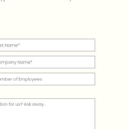
t
mpany
me*
me
quired)
mber
ployees