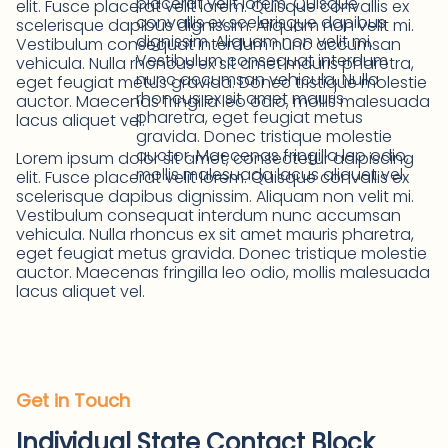
placerat velit lorem. Quisque
elit. Fusce placerat velit lorem. Quisque convallis ex
convallis ex scelerisque dapibus
scelerisque dapibus dignissim. Aliquam non velit mi.
dignissim. Aliquam non velit mi.
Vestibulum consequat interdum nunc accumsan
Vestibulum consequat interdum
vehicula. Nulla rhoncus ex sit amet mauris pharetra,
nunc accumsan vehicula. Nulla
eget feugiat metus gravida. Donec tristique molestie
rhoncus ex sit amet mauris
auctor. Maecenas fringilla leo odio, mollis malesuada
pharetra, eget feugiat metus
lacus aliquet vel.
gravida. Donec tristique molestie
auctor. Maecenas fringilla leo odio,
Lorem ipsum dolor sit amet, consectetur adipiscing
mollis malesuada lacus aliquet vel.
elit. Fusce placerat velit lorem. Quisque convallis ex
scelerisque dapibus dignissim. Aliquam non velit mi.
Vestibulum consequat interdum nunc accumsan
vehicula. Nulla rhoncus ex sit amet mauris pharetra,
eget feugiat metus gravida. Donec tristique molestie
auctor. Maecenas fringilla leo odio, mollis malesuada
lacus aliquet vel.
Get in Touch
Individual State Contact Block