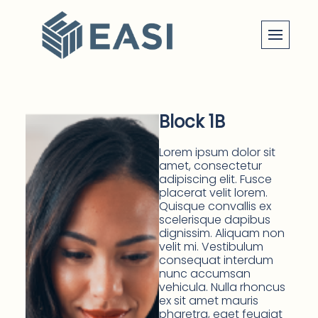
Skip
to
content
Block 1B
Lorem ipsum dolor sit
amet, consectetur
adipiscing elit. Fusce
placerat velit lorem.
Quisque convallis ex
scelerisque dapibus
dignissim. Aliquam non
velit mi. Vestibulum
consequat interdum
nunc accumsan
vehicula. Nulla rhoncus
ex sit amet mauris
pharetra, eget feugiat